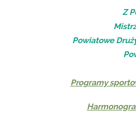
Z P
Mistr
Powiatowe Drużyn
Pow
Programy sporto
Harmonogram