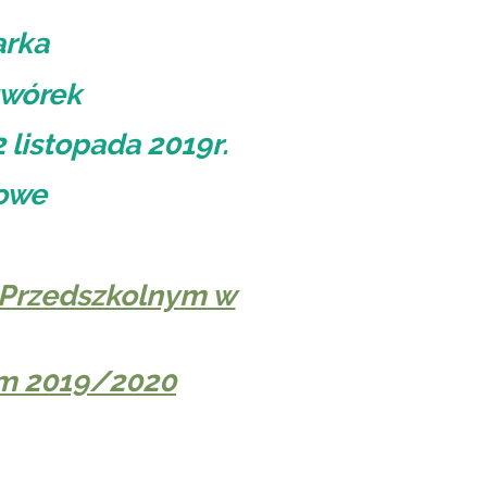
arka
zwórek
 listopada 2019r.
jowe
–Przedszkolnym w
ym 2019/2020