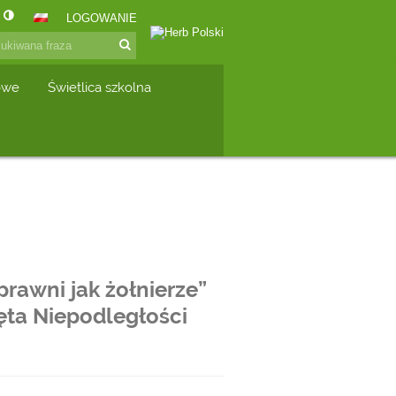
LOGOWANIE
owe
Świetlica szkolna
awni jak żołnierze”
ta Niepodległości