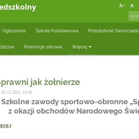
zedszkolny
+
-
Ogłoszenia
Szkoła Podstawowa
Przedszkole Samorząd
dziców
Promocja zdrowia
Więcej
prawni jak żołnierze
22.12.2021 19:46
Szkolne zawody sportowo-obronne „Spr
z okazji obchodów Narodowego Świę
IĘCEJ