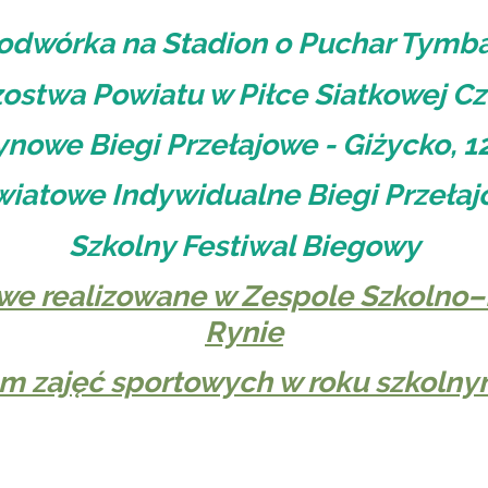
odwórka na Stadion o Puchar Tymb
zostwa Powiatu w Piłce Siatkowej C
owe Biegi Przełajowe - Giżycko, 12
iatowe Indywidualne Biegi Przeła
Szkolny Festiwal Biegowy
we realizowane w Zespole Szkolno
Rynie
 zajęć sportowych w roku szkoln