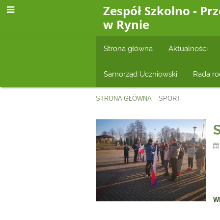
Zespół Szkolno - Pr
w Rynie
Strona główna
Aktualności
Samorząd Uczniowski
Rada ro
STRONA GŁÓWNA
SPORT
Sport
S
W