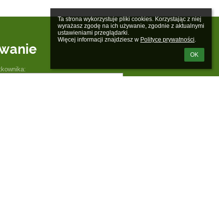
Ta strona wykorzystuje pliki cookies. Korzystając z niej 
wyrażasz zgodę na ich używanie, zgodnie z aktualnymi 
ustawieniami przeglądarki.

Więcej informacji znajdziesz w 
Polityce prywatności
.
wanie
OK
tkownika:
m loginu lub hasła