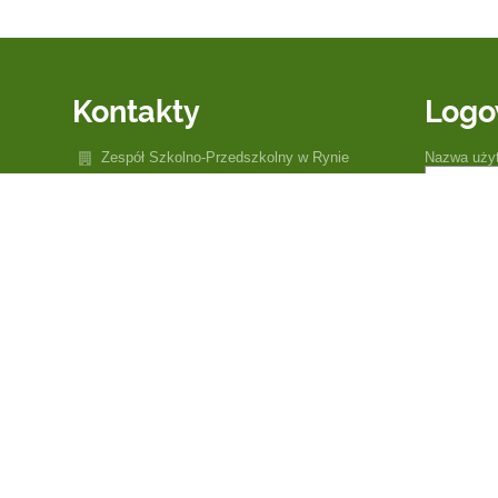
Kontakty
Logo
Zespół Szkolno-Przedszkolny w Rynie
Nazwa uży
zsp@miastoryn.pl
zsp@miastoryn.pl
Hasło:
sekretariat, dyrektor: 087 421 80 30
wew. stołówka 24
wew. świetlica 26
świetlica 507 863 684
wicedyrektor 507 863 685
Zapomniałe
pedagog 508 461 896
11-520 Ryn
ul. Szkolna 8A
11 - 520 Ryn
Poland
Adres do e-Doręczeń: AE:PL-53143-38896-
TWRSF-22