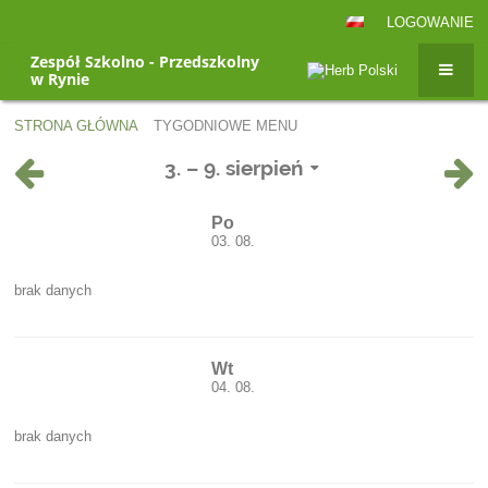
LOGOWANIE
Zespół Szkolno - Przedszkolny
w Rynie
STRONA GŁÓWNA
TYGODNIOWE MENU
Tygodniowe
3. – 9. sierpień
menu
Po
03. 08.
brak danych
Wt
04. 08.
brak danych