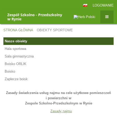
LOGOWANIE
Zespół Szkolno - Przedszkolny
w Rynie
STRONA GŁÓWNA
OBIEKTY SPORTOWE
Obiekty
Nasze obiekty
sportowe
Hala sportowa
Sala gimnastyczna
Boisko ORLIK
Boisko
Zaplecze boisk
Zasady świadczenia usług najmu na cele użytkowe pomieszczeń
i powierzchni w
Zespole Szkolno-Przedszkolnym w Rynie
Zasady najmu