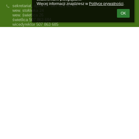
Więcej informacji znajdziesz w 
Polityce prywatności
.
sekretariat, dyrektor: 087 421 80 30
wew. stołówka 24
OK
wew. świetlica 26
świetlica 507 863 684
wicedyrektor 507 863 685
pedagog 508 461 896
11-520 Ryn
ul. Szkolna 8A
11 - 520 Ryn
Poland
Adres do e-Doręczeń: AE:PL-53143-38896-TWRSF-22
Logowanie
Nazwa użytkownika:
Hasło:
Zapomniałem loginu lub hasła