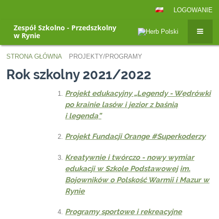
LOGOWANIE
Zespół Szkolno - Przedszkolny
w Rynie
STRONA GŁÓWNA
PROJEKTY/PROGRAMY
Projekty/Programy
Rok szkolny 2021/2022
Projekt edukacyjny „Legendy - Wędrówki
po krainie lasów i jezior z baśnią
i legendą”
Projekt Fundacji Orange #Superkoderzy
Kreatywnie i twórczo - nowy wymiar
edukacji w Szkole Podstawowej
im.
Bojowników o Polskość Warmii i Mazur w
Rynie
Programy sportowe i rekreacyjne